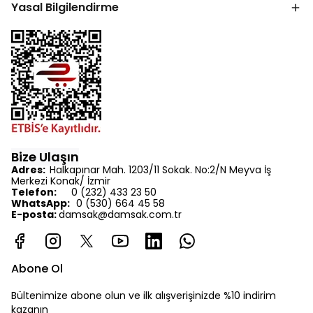
Yasal Bilgilendirme
Bize Ulaşın
Adres:
Halkapınar Mah. 1203/11 Sokak. No:2/N Meyva İş
Merkezi Konak/ İzmir
Telefon:
0 (232) 433 23 50
WhatsApp:
0 (530) 664 45 58
E-posta:
d
amsak@damsak.com.tr
Abone Ol
Bültenimize abone olun ve ilk alışverişinizde %10 indirim
kazanın