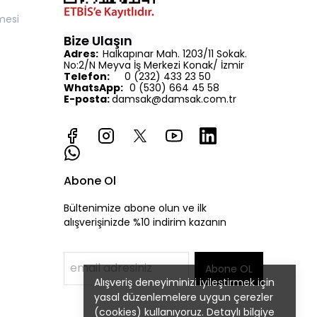
mesi
Bize Ulaşın
Adres:
Halkapınar Mah. 1203/11 Sokak.
No:2/N Meyva İş Merkezi Konak/ İzmir
Telefon:
0 (232) 433 23 50
WhatsApp:
0 (530) 664 45 58
E-posta:
d
amsak@damsak.com.tr
Abone Ol
Bültenimize abone olun ve ilk
alışverişinizde %10 indirim kazanın
Abone OL
Alışveriş deneyiminizi iyileştirmek için
yasal düzenlemelere uygun çerezler
(cookies) kullanıyoruz. Detaylı bilgiye