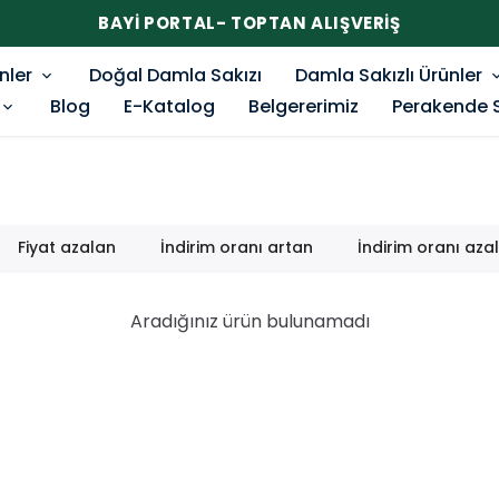
BAYİ PORTAL- TOPTAN ALIŞVERİŞ
nler
Doğal Damla Sakızı
Damla Sakızlı Ürünler
Blog
E-Katalog
Belgererimiz
Perakende 
Fiyat azalan
İndirim oranı artan
İndirim oranı aza
Aradığınız ürün bulunamadı