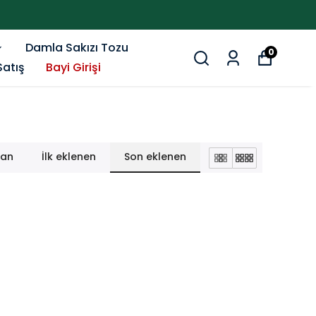
Damla Sakızı Tozu
0
Satış
Bayi Girişi
lan
İlk eklenen
Son eklenen