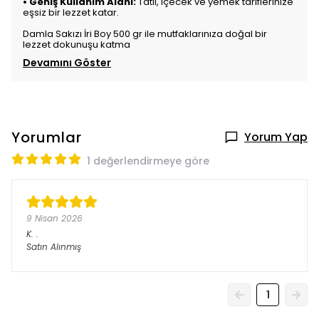
•
Geniş Kullanım Alanı:
Tatlı, içecek ve yemek tariflerinize
eşsiz bir lezzet katar.
Damla Sakızı İri Boy 500 gr ile mutfaklarınıza doğal bir
lezzet dokunuşu katma
Devamını Göster
Yorumlar
Yorum Yap
1 değerlendirmeye göre
9 Nisan 2026
K.
.
Satın Alınmış
1