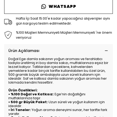
WHATSAPP
Hafta İçi Saat 15:00'e kadar yapacağınız alışverişler aynı
gün kargoya teslim edilmektedir.
%100 Müşteri Memnuniyeti Müşteri Memnuniyeti 'ne önem
veriyoruz
Ürün Açıklaması
Doğal Ege damla sakızının yoğun aroması ve ferahlatıcı
tadıyla üretilmiş iri boy damla sakızı, mutfaklarınıza eşsiz bir
lezzet katıyor. Tatlılardan içeceklere, kahvelerden
yemeklere kadar birçok tarifte kullanılabilen bu özel ürün,
500 gramlık büyük ambalajıyla uzun süreli kullanım için
idealdir. Saf ve katkısız damla sakızının yoğun aroması her
lokmada kendini hissettirir.
Ürün Özellikleri:
•
%100 Doğal ve Katkısız:
Ege’nin doğallığını
mutfaklarınıza taşır.
•
500 gr Büyük Paket:
Uzun süreli ve yoğun kullanım için
idealdir.
•
İri Taneler:
Yoğun aroma deneyimi sunar, her tarifte fark
yaratır.