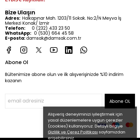
Bize Ulaşın
Adres:
Halkapınar Mah. 1203/11 Sokak. No:2/N Meyva İş
Merkezi Konak/ İzmir
Telefon:
0 (232) 433 23 50
WhatsApp:
0 (530) 664 45 58
E-posta:
d
amsak@damsak.com.tr
Abone Ol
Bültenimize abone olun ve ilk alışverişinizde %10 indirim
kazanın
Abone OL
Alışveriş deneyiminizi iyileştirmek için
yasal düzenlemelere uygun çerezler
(cookies) kullanıyoruz. Detaylı bilgiye
Gizlilik ve Çerez Politikası
sayfamızdan
erişebilirsiniz.