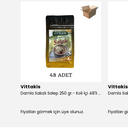
Vittakis
Vittakis
Korakis D.D.Sakızlı Macun 300 gr.- Koli İçi 24'lü
Damla Sakızlı Salep 250 gr.- Koli İçi 48'li (250 gr x 6 Ad x 8 )
Damla Sakı
Fiyatları görmek için üye olunuz.
Fiyatları 