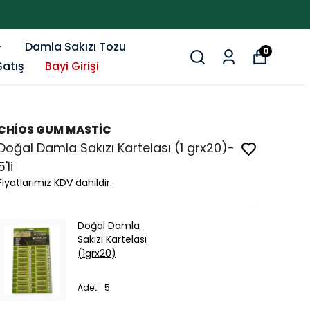
Damla Sakızı Tozu
0
Satış
Bayi Girişi
CHİOS GUM MASTİC
Doğal Damla Sakızı Kartelası (1 grx20)-
5'li
Fiyatlarımız KDV dahildir.
Doğal Damla
Sakızı Kartelası
(1grx20)
Adet
:
5