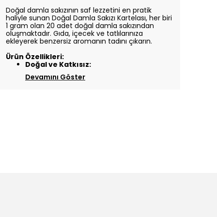
Doğal damla sakızının saf lezzetini en pratik
haliyle sunan Doğal Damla Sakızı Kartelası, her biri
1 gram olan 20 adet doğal damla sakızından
oluşmaktadır. Gıda, içecek ve tatlılarınıza
ekleyerek benzersiz aromanın tadını çıkarın.
Ürün Özellikleri:
Doğal ve Katkısız:
Devamını Göster