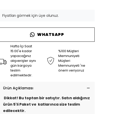
Fiyatları görmek için üye olunuz.
WHATSAPP
Hafta İçi Saat
15:00'e kadar
%100 Müşteri
yapacağınız
Memnuniyeti
alışverişler aynı
Müşteri
gün kargoya
Memnuniyeti 'ne
teslim
önem veriyoruz
edilmektedir.
Ürün Açıklaması
Dikkat! Bu toptan bir satıştır. Satın aldığınız
ürün 5'li Paket ve katlarınca size teslim
edilecektir.