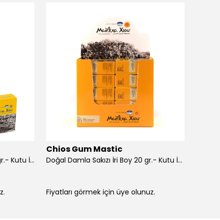
Chios Gum Mastic
Chio
Doğal Damla Sakızı İri Boy 100 gr.- Kutu İçi 10'lu
Doğal Damla Sakızı İri Boy 20 gr.- Kutu İçi 20'li
z.
Fiyatları görmek için üye olunuz.
Fiyatla