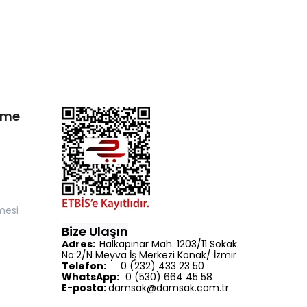
irme
mesi
Bize Ulaşın
Adres:
Halkapınar Mah. 1203/11 Sokak.
No:2/N Meyva İş Merkezi Konak/ İzmir
Telefon:
0 (232) 433 23 50
WhatsApp:
0 (530) 664 45 58
E-posta:
d
amsak@damsak.com.tr