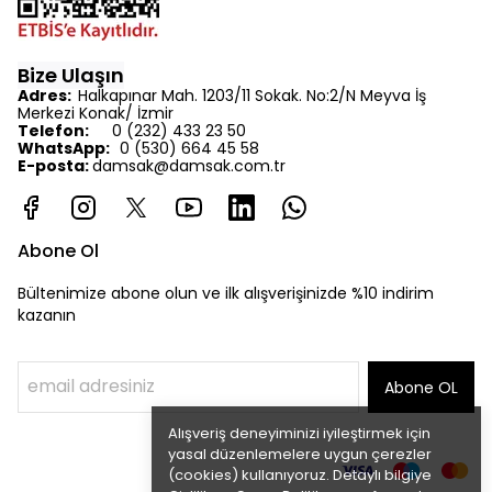
Bize Ulaşın
Adres:
Halkapınar Mah. 1203/11 Sokak. No:2/N Meyva İş
Merkezi Konak/ İzmir
Telefon:
0 (232) 433 23 50
WhatsApp:
0 (530) 664 45 58
E-posta:
d
amsak@damsak.com.tr
Abone Ol
Bültenimize abone olun ve ilk alışverişinizde %10 indirim
kazanın
Abone OL
Alışveriş deneyiminizi iyileştirmek için
yasal düzenlemelere uygun çerezler
(cookies) kullanıyoruz. Detaylı bilgiye