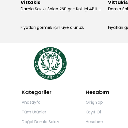
Vittakis
Vittakis
Korakis D.D.Sakızlı Macun 300 gr.- Koli İçi 24'lü
Damla Sakızlı Salep 250 gr.- Koli İçi 48'li (250 gr x 6 Ad x 8 )
Damla Sakı
Fiyatları görmek için üye olunuz.
Fiyatları 
Kategoriler
Hesabım
Anasayfa
Giriş Yap
Tüm Ürünler
Kayıt Ol
Doğal Damla Sakızı
Hesabım