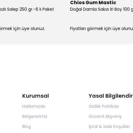
Chios Gum Mastic
zlı Salep 250 gr.-6 lı Paket
görmek için üye olunuz.
Fiyatları görmek için üye olunu
Kurumsal
Yasal Bilgilend
Hakkımızda
Gizlilik Politikası
Belgererimiz
Güvenli Alışveriş
Blog
İptal & İade Koşulları