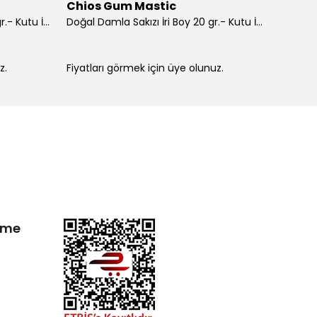
Chios Gum Mastic
Chio
Doğal Damla Sakızı İri Boy 100 gr.- Kutu İçi 10'lu
Doğal Damla Sakızı İri Boy 20 gr.- Kutu İçi 20'li
z.
Fiyatları görmek için üye olunuz.
Fiyatla
irme