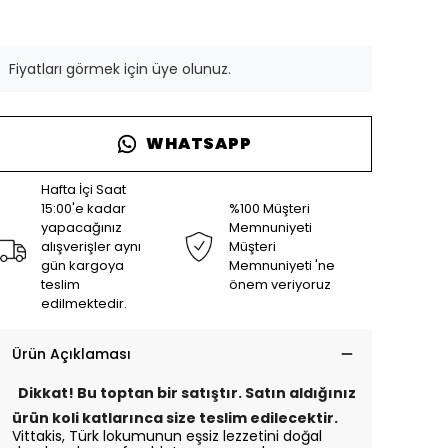
Fiyatları görmek için üye olunuz.
WHATSAPP
Hafta İçi Saat
15:00'e kadar
%100 Müşteri
yapacağınız
Memnuniyeti
alışverişler aynı
Müşteri
gün kargoya
Memnuniyeti 'ne
teslim
önem veriyoruz
edilmektedir.
Ürün Açıklaması
Dikkat! Bu toptan bir satıştır. Satın aldığınız
ürün koli katlarınca size teslim edilecektir.
Vittakis, Türk lokumunun eşsiz lezzetini doğal