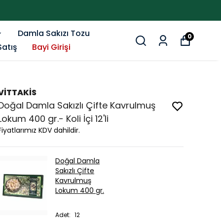
Damla Sakızı Tozu
0
Satış
Bayi Girişi
VİTTAKİS
Doğal Damla Sakızlı Çifte Kavrulmuş
Lokum 400 gr.- Koli İçi 12'li
Fiyatlarımız KDV dahildir.
Doğal Damla
Sakızlı Çifte
Kavrulmuş
Lokum 400 gr.
Adet
:
12