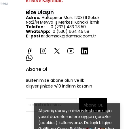
mesi
Bize Ulaşın
Adres:
Halkapınar Mah. 1203/11 Sokak.
No:2/N Meyva İş Merkezi Konak/ İzmir
Telefon:
0 (232) 433 23 50
WhatsApp:
0 (530) 664 45 58
E-posta:
d
amsak@damsak.com.tr
Abone Ol
Bültenimize abone olun ve ilk
alışverişinizde %10 indirim kazanın
Abone OL
Alışveriş deneyiminizi iyileştirmek için
yasal düzenlemelere uygun çerezler
(cookies) kullanıyoruz. Detaylı bilgiye
Gizlilik ve Çerez Politikası
sayfamızdan