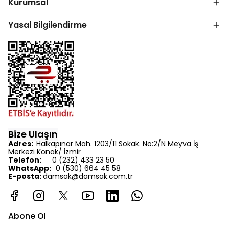
Kurumsal
Yasal Bilgilendirme
Bize Ulaşın
Adres:
Halkapınar Mah. 1203/11 Sokak. No:2/N Meyva İş
Merkezi Konak/ İzmir
Telefon:
0 (232) 433 23 50
WhatsApp:
0 (530) 664 45 58
E-posta:
d
amsak@damsak.com.tr
Abone Ol