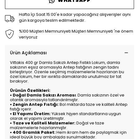
WHATSAPP
Hafta İçi Saat 15:00'e kadar yapacağınız alışverişler aynı
gün kargoya teslim edilmektedir.
%100 Müşteri Memnuniyeti Müşteri Memnuniyeti 'ne önem
veriyoruz
Ürün Açıklaması
Vittakis 400 gr Damla Sakızlı Antep Fıstıklı Lokum, damla
sakızının eşsiz aromasıyla Antep fıstığının zengin tadını
birleştiriyor. Özenle seçilmiş malzemelerle hazırlanan bu
özel lokum, her bir ısırıkta damaklarda unutulmaz bir tat
bırakıyor.
Ürünün Özellikleri:
•
Doğal
Damla Sakızı Aroması
: Damla sakızının özel ve
otantik aromasıyla tatlandırılmıştır.
•
Zengin Antep Fıstığı:
Bol miktarda taze ve kaliteli Antep
fıstığı içerir.
•
El Yapımı Üretim:
Yüksek hijyen standartlarına uygun
olarak el yapımı üretilmiştir.
•
Taze ve Kaliteli Malzemeler:
Doğal ve taze
malzemelerle hazırlanmıştır.
•
400 Gramlık Paket:
Hem ikram hem de paylaşmak için
ideal büyük boy ambalajda sunulmaktadır.